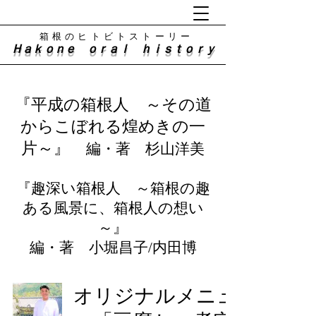
​箱根のヒトビトストーリー
Ｈａｋｏｎｅ ｏｒａｌ ｈｉｓｔｏｒｙ
『平成の箱根人 ～その道
からこぼれる煌めきの一
片～』
編・著 杉山洋美
『趣深い箱根人 ～箱根の趣
ある風景に、箱根人の想い
～』
​編・著 小堀昌子/内田博
オリジナルメニュ