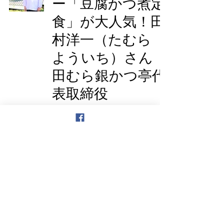
ー「豆腐かつ煮定
食」が大人気！田
村洋一（たむら
よういち）さん
田むら銀かつ亭代
表取締役
箱根の名水で作っ
た湯葉をメニュー
の主役にした田中
久士（たなか ひ
さお）さん 湯葉
丼直吉店主