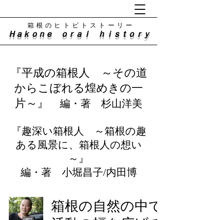
​箱根のヒトビトストーリー
Ｈａｋｏｎｅ ｏｒａｌ ｈｉｓｔｏｒｙ
『平成の箱根人 ～その道
からこぼれる煌めきの一
片～』
編・著 杉山洋美
『趣深い箱根人 ～箱根の趣
ある風景に、箱根人の想い
～』
​編・著 小堀昌子/内田博
箱根の自然の中で