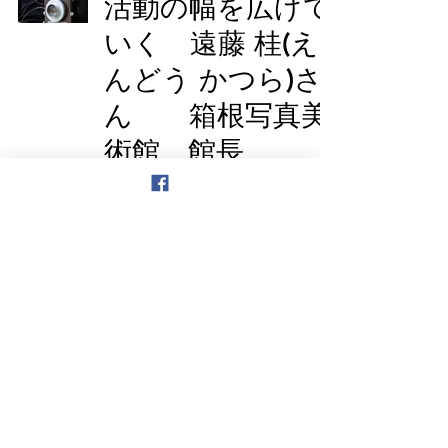
活動の幅を広げて
いく 遠藤 桂(え
んどう かつら)さ
ん 箱根写真美
術館 館長
箱根の風景とイベ
ントを撮り続けた
金田憲明（かねだ
のりあき）さん
写真家