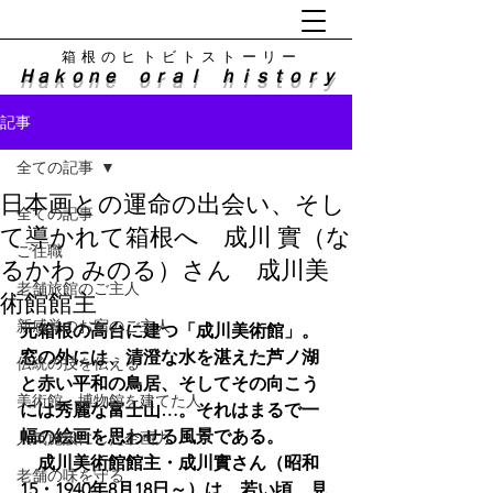
​箱根のヒトビトストーリー
Ｈａｋｏｎｅ ｏｒａｌ ｈｉｓｔｏｒｙ
記事
全ての記事
日本画との運命の出会い、そし
全ての記事
て導かれて箱根へ 成川 實（な
ご住職
るかわ みのる）さん 成川美
老舗旅館のご主人
術館館主
新感覚のお宿のご主人
元箱根の高台に建つ「成川美術館」。
窓の外には、清澄な水を湛えた芦ノ湖
伝統の技を伝える
と赤い平和の鳥居、そしてその向こう
美術館・博物館を建てた人
には秀麗な富士山…。それはまるで一
幅の絵画を思わせる風景である。
人気施設にした企画力
　成川美術館館主・成川實さん（昭和
老舗の味を守る
15・1940年8月18日～）は、若い頃、見