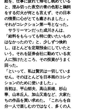
絵を、仕事に疲れて帰宅し眺めている
と、澄み切った夜空の青の色彩と鵜飼
をする灯火が何とも言えず、その日本
の情景に心がとても癒されました」。
それがコレクション第一号となった。
　サラリーマンだった成川さんは、
「給料をもらっても特に使いたいもの
はなかったので」と、少しずつ倹約
し、ほとんどを定期預金にしていたと
いう。それを証券会社に勤めている友
人に預けたところ、その投資がうまく
回った。
「といって、私は贅沢は一切していま
せん。そのほとんどを日本画のコレク
ションのために使いました」。
当初は、平山郁夫、高山辰雄、杉山
寧、山本丘人、加山又造など、大家た
ちの作品を買い求めた。「これらを自
分一人で楽しむのではなく、多くの人