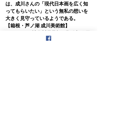
は、成川さんの「現代日本画を広く知
ってもらいたい」という無私の想いを
大きく見守っているようである。
【箱根・芦ノ湖 成川美術館】
■〒250-0522神奈川県足柄下郡箱根町元
箱根570
■電話：0460-83-6828（箱根・芦ノ湖 成
川美術館）
■アクセス：箱根湯本駅から箱根登山バ
ス（H路線）約38分「元箱根港」下車、
徒歩約1分。
http://www.narukawamuseum.co.jp/