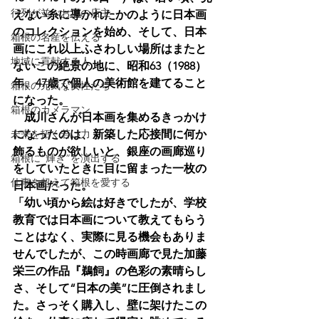
行列が並ぶお店の店主
えない糸に導かれたかのように日本画
のコレクションを始め、そして、日本
箱根の名産を伝える
画にこれ以上ふさわしい場所はまたと
地域に貢献する人
ないこの絶景の地に、昭和63（1988）
年、47歳で個人の美術館を建てること
箱根の元気な女性たち
になった。
箱根のカメラマン
　成川さんが日本画を集めるきっかけ
未来を拓く若い力
になったのは、新築した応接間に何か
飾るものが欲しいと、銀座の画廊巡り
箱根に“輝き”を演出する
をしていたときに目に留まった一枚の
仕事を超えて箱根を愛する
日本画だった。
「幼い頃から絵は好きでしたが、学校
教育では日本画について教えてもらう
ことはなく、実際に見る機会もありま
せんでしたが、この時画廊で見た加藤
栄三の作品『鵜飼』の色彩の素晴らし
さ、そして“日本の美”に圧倒されまし
た。さっそく購入し、壁に架けたこの