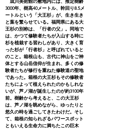
　成川美術館の敷地内には、推定樹齢
3000年、樹高40メートル、幹回り8.5メ
ートルという「大王杉」が、生き生き
と葉を繁らせている。福岡県にある大
王杉の別称は、「行者の父」。同地で
は、かつて修験者たちが入山する時に
杉を植栽する習わしがあり、大きく育
った杉が「行者杉」と呼ばれていると
のこと。箱根山も、古代に神山をご神
体とする山岳信仰が生まれ、多くの修
験者たちが修行を重ねた修験道の聖地
であった。箱根の大王杉もその修験者
たちによって植えられたのかもしれな
いが、芦ノ湖が誕生したのが約3100年
前。樹齢から考えると、この大王杉
は、芦ノ湖を眺めながら、ゆったりと
悠久の時を過ごしてきたわけだ。そし
て、箱根の知られざるパワースポット
ともいえる生命力に満ちたこの巨木