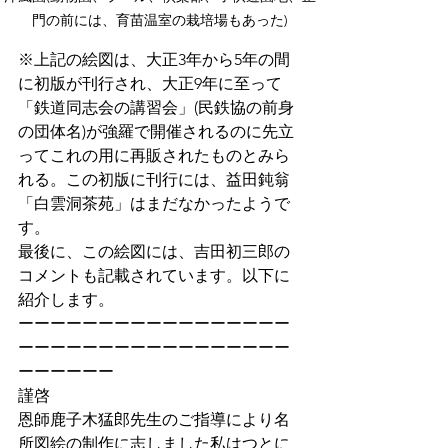
門の前には、育苗温室の栽培場もあった)
※上記の絵図は、大正3年から5年の間
に初版が刊行され、大正9年に至って
「鉄道同志会の講習会」(民鉄協の前身
の団体名)が強羅で開催されるのに先立
ってこれの用に再販されたものとみら
れる。この初版に刊行には、益田鈍翁
「白雲洞茶苑」はまだなかったようで
す。
最後に、この絵図には、吉田初三郎の
コメントも記載されています。以下に
紹介します。
ーーーーーーーーーーーーーーーーー
ーーーーーーーーーーーーーーーーー
ーーーーーー
謹啓
恩師鹿子木猛郎先生のご指導により名
所図絵の制作に志しました私はつとに