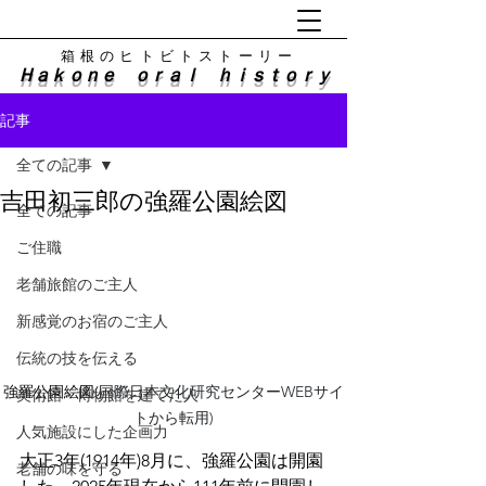
​箱根のヒトビトストーリー
Ｈａｋｏｎｅ ｏｒａｌ ｈｉｓｔｏｒｙ
記事
全ての記事
吉田初三郎の強羅公園絵図
全ての記事
ご住職
老舗旅館のご主人
新感覚のお宿のご主人
伝統の技を伝える
強羅公園絵図(
国際日本文化研究センターWEBサイ
美術館・博物館を建てた人
トから転用)
人気施設にした企画力
大正3年(1914年)8月に、強羅公園は開園
老舗の味を守る