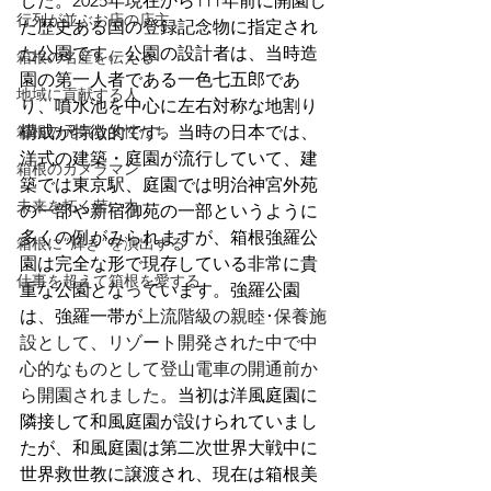
した。2025年現在から111年前に開園し
行列が並ぶお店の店主
た歴史ある国の登録記念物に指定され
た公園です。
公園の設計者は、当時造
箱根の名産を伝える
園の第一人者である一色七五郎であ
地域に貢献する人
り、噴水池を中心に左右対称な地割り
構成が特徴的です。当時の日本では、
箱根の元気な女性たち
洋式の建築・庭園が流行していて、建
箱根のカメラマン
築では東京駅、庭園では明治神宮外苑
未来を拓く若い力
の一部や新宿御苑の一部というように
多くの例がみられますが、箱根強羅公
箱根に“輝き”を演出する
園は完全な形で現存している非常に貴
仕事を超えて箱根を愛する
重な公園となっています。強羅公園
は、強羅一帯が
上流階級の親睦･保養施
設として、リゾート開発された中で中
心的なものとして登山電車の開通前か
ら開園されました。
当初は洋風庭園に
隣接して和風庭園が設けられていまし
たが、和風庭園は第二次世界大戦中に
世界救世教に譲渡され、現在は箱根美