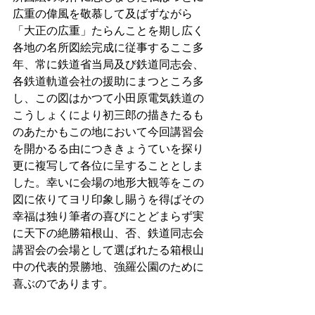
広重の偉風を敬慕して及ばずながら
「大正の広重」たらんことを期し広く
各地の名所図絵完成に従事するここ多
年、常に鉄道省当局及び鉄道同志会、
各鉄道軌道会社の援助にまつところ多
し、この図はかつて小田原電気鉄道の
こうしょくにより初三郎の描きたるも
のあたかもこの地において今回講習会
を開かるる由につききょうていを探り
更に複写して各位に呈することとしま
した。幸いに会場の地形大観等をこの
図に依りてヨリ印象し賜うを得ばその
幸福は独り筆者の喜びにとどまらず実
に天下の絶勝箱根山、否、鉄道同志会
講習会の会場として選ばれたる箱根山
中の代表的景勝地、強羅公園のために
喜ぶのであります。